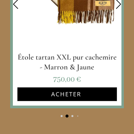
Étole tartan XXL pur cachemire
- Marron & Jaune
750,00
€
ACHETER