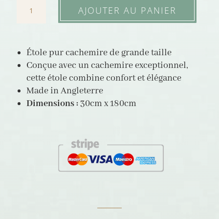
quantité
AJOUTER AU PANIER
de
Grande
étole
Étole pur cachemire de grande taille
Conçue avec un cachemire exceptionnel,
tartan,
cette étole combine confort et élégance
pur
Made in Angleterre
cachemire
Dimensions :
30cm x 180cm
-
Bleu
profond