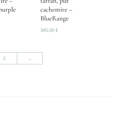
ire –
tartan, pur
urple
cachemire –
BlueRange
345,00
€
2
→