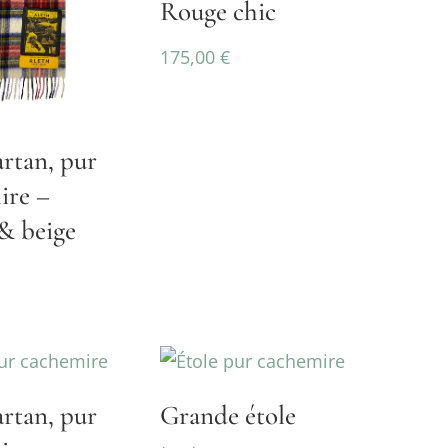
Rouge chic
175,00
€
artan, pur
ire –
& beige
artan, pur
Grande étole