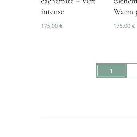
cachemire – Vert
cachem
intense
Warm p
175,00
€
175,00
€
1