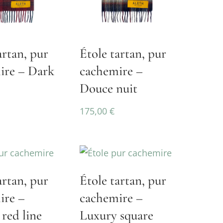
artan, pur
Étole tartan, pur
ire – Dark
cachemire –
Douce nuit
175,00
€
artan, pur
Étole tartan, pur
ire –
cachemire –
red line
Luxury square