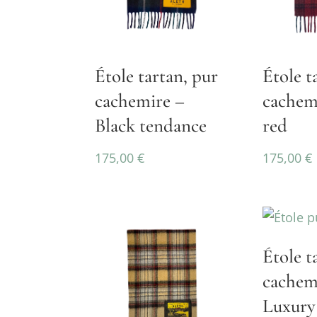
Étole tartan, pur
Étole t
cachemire –
cachem
Black tendance
red
175,00
€
175,00
€
Étole t
cachem
Luxury 